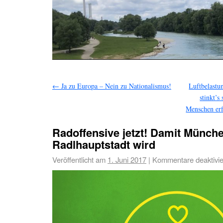
←
Ja zu Europa – Nein zu Nationalismus!
Luftbelast
stinkt’s
Menschen erf
Radoffensive jetzt! Damit Münche
Radlhauptstadt wird
Veröffentlicht am
1. Juni 2017
|
Kommentare deaktivie