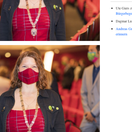
Ute Giers
z
Bürgerbegeh
Dagmar Lu
Andreas Gr
erinnern