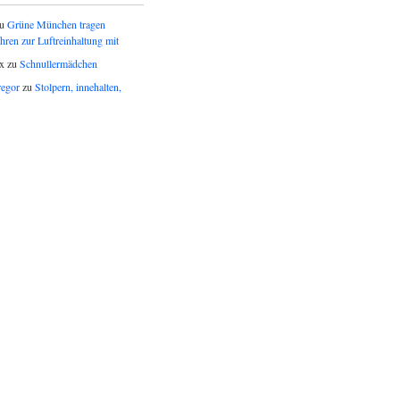
u
Grüne München tragen
ren zur Luftreinhaltung mit
x
zu
Schnullermädchen
egor
zu
Stolpern, innehalten,